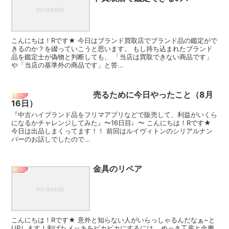
こんにちは！Rです★ 今日はブランド買取店でブランド品の鑑定がで
きるのか？を綴っていこうと思います。 もし持ち込まれたブランド
品を鑑定士が偽物と判断しても、 「当店は買取できない商品です」
や「当店の基準外の商品です」と答...
売るために今日やったこと（8月
BLOG
16日）
『中古ハイブランド品をフリマアプリなどで販売して、利益がいくら
になるかチャレンジしてみた』〜16日目♩〜 こんにちは！Rです★
今日は出品しまくってます！！ 前回はルイヴィトンのシリアルナン
バーのお話しでしたので...
金具のリペア
BLOG
こんにちは！Rです★ 意外と知らない人がいらっしゃるんだなぁ~と
UPします！剥げたメッキをピカピカにするには… めっき工房と金磨