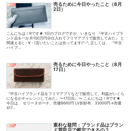
売るために今日やったこと（8月
BLOG
2日）
こんにちは！Rです★ 1日のブログですが、いきなり 『中古ハイブラ
ンド品を一か月100万円分仕入れてフリマアプリで販売してみた』 と
間違える(;・∀・)言いたいことは合ってます(^-^; 正しくは、 『中古
ハイブ...
売るために今日やったこと（8月
BLOG
17日）
『中古ハイブランド品をフリマアプリなどで販売して、利益がいくら
になるかチャレンジしてみた』〜17日目♩〜 こんにちは！Rです★
今日は、 セリーヌポーチ、売価8660円 LV折財布、33000円→売価
417...
素朴な疑問：ブランド品はブラン
BLOG
ド買取店で鑑定できるの？