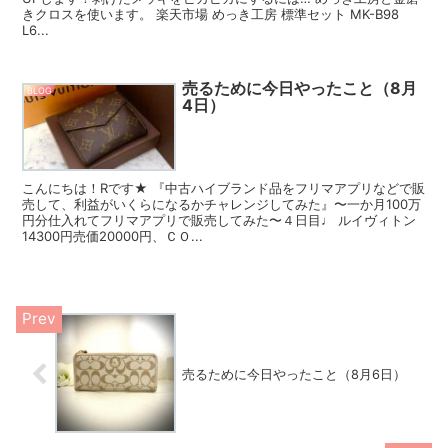
きクロスを使います。 楽天市場 めっき工房 標準セット MK-B98
L6...
売るために今日やったこと（8月
BLOG
4日）
こんにちは！Rです★ 『中古ハイブランド品をフリマアプリなどで販
売して、利益がいくらになるかチャレンジしてみた』〜一か月100万
円分仕入れてフリマアプリで販売してみた〜４日目♩ ルイヴィトン
14300円売価20000円、ＣＯ...
売るために今日やったこと（8月6日）