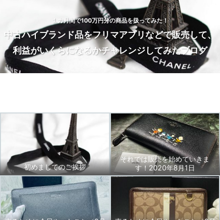
１カ月間で100万円分の商品を扱ってみた！
中古ハイブランド品をフリマアプリなどで販売して、
利益がいくらになるかチャレンジしてみたブログ
Home
トップページ
BLOG
お問い合わせ
それでは販売を始めていきま
初めましてのご挨拶
す！2020年8月1日