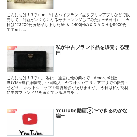
こんにちは！Rです★ 『中古ハイブランド品をフリマアプリなどで販
売して、利益がいくらになるかチャレンジしてみた』〜6日目♩～ 今
日は123200円分納品しました😃 ＆ 4400円のＣＯＡＣＨを6000円
で出荷し...
私が中古ブランド品を販売する理
BLOG
由
こんにちは！Rです。 私は、過去に他の商材で、Amazon物販、
BUYMA無在庫転売、中国輸入、ヤフオクやフリマアプリでの転売・
せどり、 ネットショップの運営経験がありますが、 今日は私が商材
に中古ブランド品を選んでいる理由を...
YouTube動画②〜できるのかな
BLOG
編〜