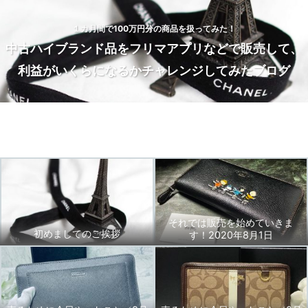
１カ月間で100万円分の商品を扱ってみた！
中古ハイブランド品をフリマアプリなどで販売して、
利益がいくらになるかチャレンジしてみたブログ
Home
トップページ
BLOG
お問い合わせ
それでは販売を始めていきま
初めましてのご挨拶
す！2020年8月1日