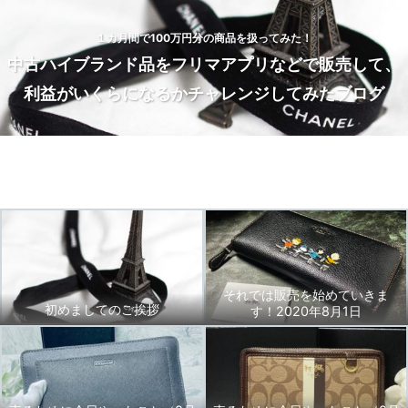
１カ月間で100万円分の商品を扱ってみた！
中古ハイブランド品をフリマアプリなどで販売して、
利益がいくらになるかチャレンジしてみたブログ
Home
トップページ
BLOG
お問い合わせ
それでは販売を始めていきま
初めましてのご挨拶
す！2020年8月1日