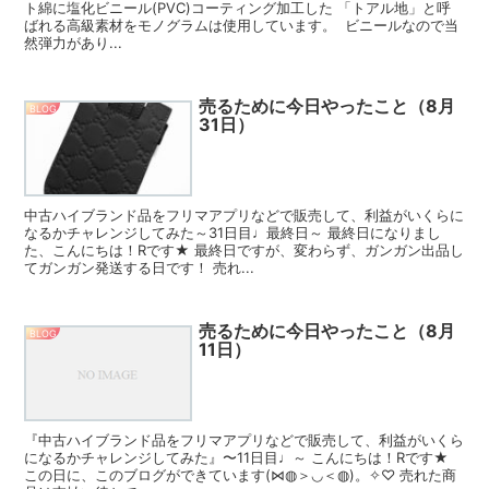
ト綿に塩化ビニール(PVC)コーティング加工した 「トアル地」と呼
ばれる高級素材をモノグラムは使用しています。 ビニールなので当
然弾力があり...
売るために今日やったこと（8月
BLOG
31日）
中古ハイブランド品をフリマアプリなどで販売して、利益がいくらに
なるかチャレンジしてみた～31日目♩最終日～ 最終日になりまし
た、こんにちは！Rです★ 最終日ですが、変わらず、ガンガン出品し
てガンガン発送する日です！ 売れ...
売るために今日やったこと（8月
BLOG
11日）
『中古ハイブランド品をフリマアプリなどで販売して、利益がいくら
になるかチャレンジしてみた』〜11日目♩～ こんにちは！Rです★
この日に、このブログができています(⋈◍＞◡＜◍)。✧♡ 売れた商