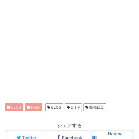
BLOG
Diary
BLOG
Diary
販売日誌
シェアする
Hatena
Twitter
Facebook