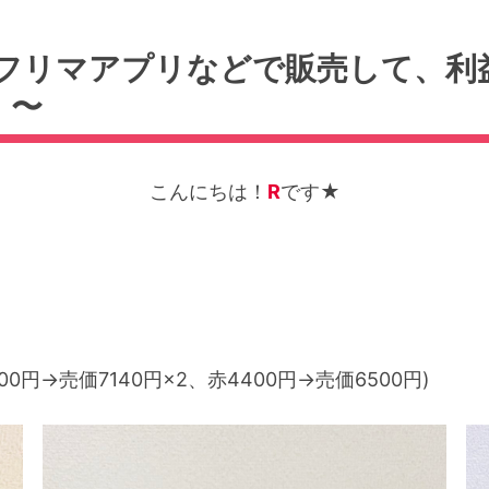
フリマアプリなどで販売して、利
♩〜
こんにちは！
R
です★
。
0円→売価7140円×2、赤4400円→売価6500円)