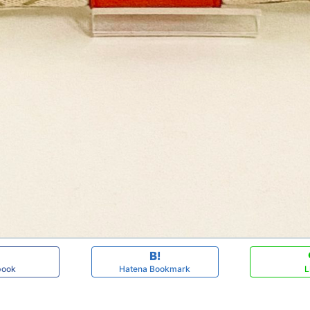
book
Hatena Bookmark
L