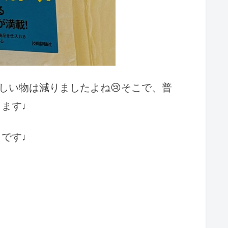
しい物は減りましたよね😢そこで、
普
します♩
メです♩