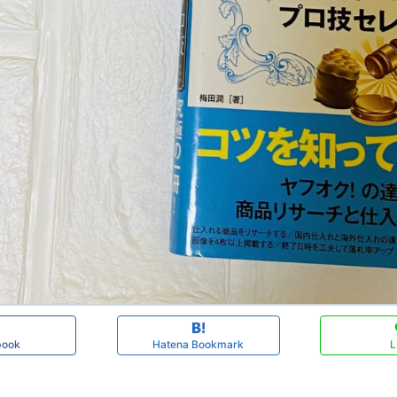
book
Hatena Bookmark
L