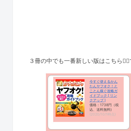
３冊の
中でも一番新しい版はこちら
💁
今すぐ使えるかん
たんヤフオク！と
ことん稼ぐ攻略ガ
イドブック [ リン
クアップ ]
価格：1738円（税
込、送料無料)
(2020/10/1時点)