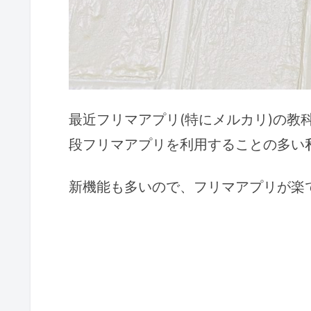
最近フリマアプリ(特にメルカリ)の教
段フリマアプリを利用することの
多い
新機能も
多
いので、フリマアプリが楽