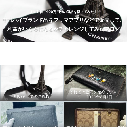
１カ月間で100万円分の商品を扱ってみた！
中古ハイブランド品をフリマアプリなどで販売して、
利益がいくらになるかチャレンジしてみたブログ
Home
トップページ
BLOG
お問い合わせ
それでは販売を始めていきま
初めましてのご挨拶
す！2020年8月1日