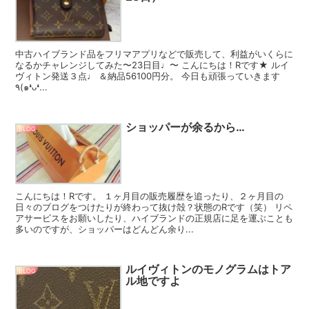
中古ハイブランド品をフリマアプリなどで販売して、利益がいくらに
なるかチャレンジしてみた〜23日目♩〜 こんにちは！Rです★ ルイ
ヴィトン発送３点♩ ＆納品56100円分。 今日も頑張っていきます
٩(๑❛ᴗ❛...
ショッパーが余るから…
BLOG
こんにちは！Rです。 １ヶ月目の販売履歴を追ったり、２ヶ月目の
日々のブログをつけたりが終わって抜け殻？状態のRです（笑） リペ
アサービスをお願いしたり、ハイブランドの正規店に足を運ぶことも
多いのですが、ショッパーはどんどん余り...
ルイヴィトンのモノグラムはトア
BLOG
ル地ですよ