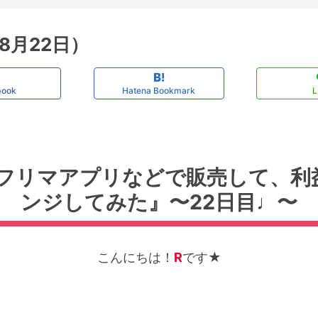
8月22日）
book
Hatena Bookmark
L
フリマアプリなどで販売して、利
ンジしてみた』〜22日目♩〜
こんにちは！
R
です★