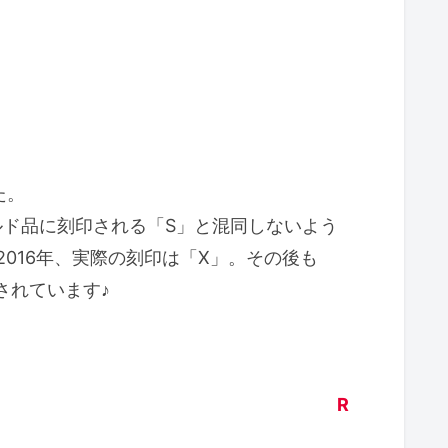
た。
ルド品に刻印される「S」と混同しないよう
016年、実際の刻印は「X」。その後も
されています♪
R