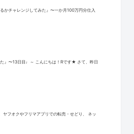
るかチャレンジしてみた』〜一か月100万円分仕入
』〜13日目♩～ こんにちは！Rです★ さて、昨日
入、ヤフオクやフリマアプリでの転売・せどり、 ネッ