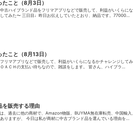
ったこと（8月3日）
『中古ハイブランド品をフリマアプリなどで販売して、利益がいくらにな
てみた〜 三日目♩昨日お伝えしていたとおり、納品です。77000...
たこと（8月13日）
フリマアプリなどで販売して、利益がいくらになるかチャレンジしてみた
ＯＡＣＨの支払い待ちなので、雑談をします。 皆さん、ハイブラ...
品を販売する理由
私は、過去に他の商材で、Amazon物販、BUYMA無在庫転売、中国輸
ありますが、 今日は私が商材に中古ブランド品を選んでいる理由を...