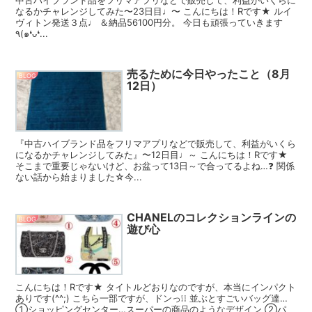
なるかチャレンジしてみた〜23日目♩〜 こんにちは！Rです★ ルイ
ヴィトン発送３点♩ ＆納品56100円分。 今日も頑張っていきます
٩(๑❛ᴗ❛...
売るために今日やったこと（8月
BLOG
12日）
『中古ハイブランド品をフリマアプリなどで販売して、利益がいくら
になるかチャレンジしてみた』〜12日目♩～ こんにちは！Rです★
そこまで重要じゃないけど、お盆って13日～で合ってるよね…❓ 関係
ない話から始まりました☆今...
CHANELのコレクションラインの
BLOG
遊び心
こんにちは！Rです★ タイトルどおりなのですが、本当にインパクト
ありです(^^;) こちら一部ですが、ドンっ❕❕ 並ぶとすごいバッグ達…
①ショッピングセンター…スーパーの商品のようなデザイン ②パ