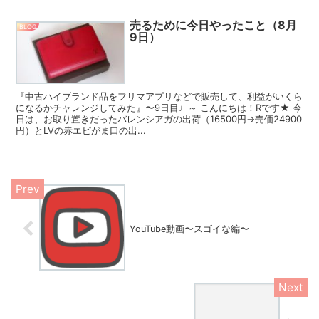
売るために今日やったこと（8月
BLOG
9日）
『中古ハイブランド品をフリマアプリなどで販売して、利益がいくら
になるかチャレンジしてみた』〜9日目♩～ こんにちは！Rです★ 今
日は、お取り置きだったバレンシアガの出荷（16500円→売価24900
円）とLVの赤エピがま口の出...
YouTube動画〜スゴイな編〜