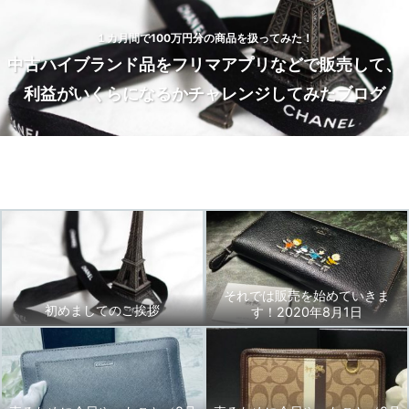
１カ月間で100万円分の商品を扱ってみた！
中古ハイブランド品をフリマアプリなどで販売して、
利益がいくらになるかチャレンジしてみたブログ
Home
トップページ
BLOG
お問い合わせ
それでは販売を始めていきま
初めましてのご挨拶
す！2020年8月1日