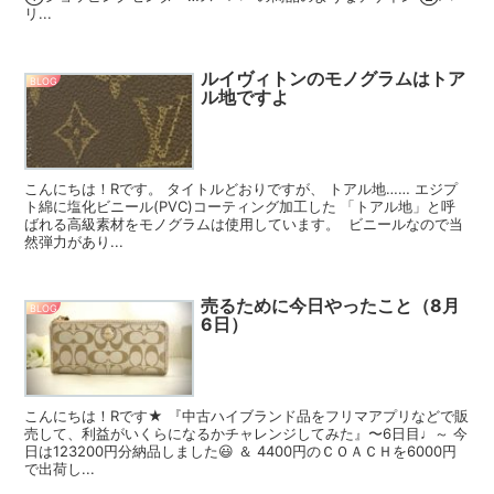
リ...
ルイヴィトンのモノグラムはトア
BLOG
ル地ですよ
こんにちは！Rです。 タイトルどおりですが、 トアル地…… エジプ
ト綿に塩化ビニール(PVC)コーティング加工した 「トアル地」と呼
ばれる高級素材をモノグラムは使用しています。 ビニールなので当
然弾力があり...
売るために今日やったこと（8月
BLOG
6日）
こんにちは！Rです★ 『中古ハイブランド品をフリマアプリなどで販
売して、利益がいくらになるかチャレンジしてみた』〜6日目♩～ 今
日は123200円分納品しました😃 ＆ 4400円のＣＯＡＣＨを6000円
で出荷し...