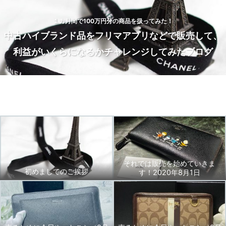
１カ月間で100万円分の商品を扱ってみた！
中古ハイブランド品をフリマアプリなどで販売して、
利益がいくらになるかチャレンジしてみたブログ
Home
トップページ
BLOG
お問い合わせ
それでは販売を始めていきま
初めましてのご挨拶
す！2020年8月1日